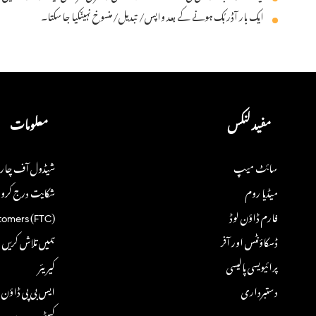
ایک بار آڈر بُک ہونے کے بعد واپس/ تبدیل/منسوخ نہیںکیا جاسکتا۔
مفید لنکس
معلومات
سائٹ میپ
شیڈول آف چار
میڈیا روم
شکایت درج کروا
فارم ڈاؤن لوڈ
tomers (FTC)
ڈسکاؤنٹس اور آفر
ہمیں تلاش کریں
پرائیویسی پالیسی
کیریئر
دستبرداری
ایس بی پی ڈاؤن ل
کسٹمر سروے