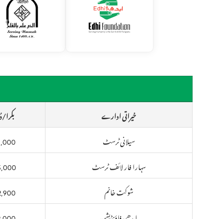
خیراتی ادارے
بکرا/دُن
سیلانی ٹرسٹ
5,000
سہارا فار لائف ٹرسٹ
5,000
شوکت خانم
2,900
ایدھی فاؤنڈیشن
2,000