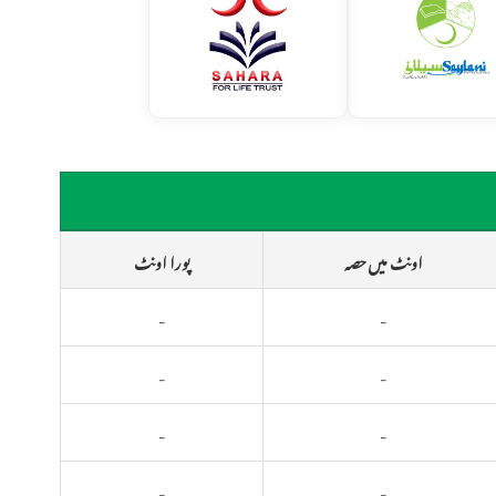
اونٹ میں حصہ
پورا اونٹ
-
-
-
-
-
-
-
-