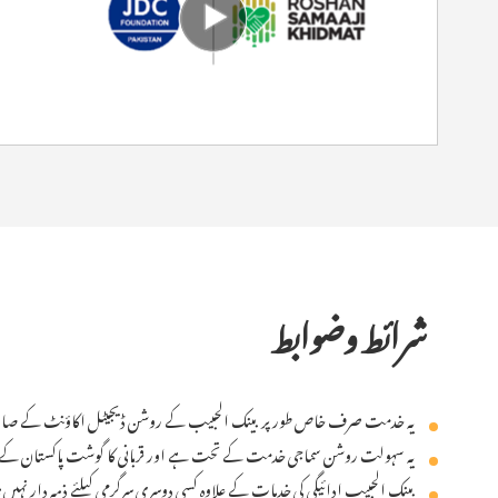
شرائط وضوابط
یہ خدمت صرف خاص طور پر بینک الحبیب کے روشن ڈیجیٹل اکاؤنٹ کے صار
یہ سہولت روشن سماجی خدمت کے تحت ہے اور قربانی کا گوشت پاکستان کے م
بینک الحبیب ادائیگی کی خدمات کے علاوہ کسی دوسری سرگرمی کیلئے ذمہ دار نہیں 