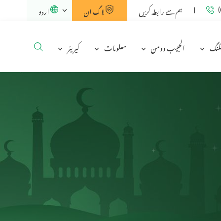
ہم سے رابطہ کریں
لاگ ان
اردو
(
نکنگ
الحبیب وومن
معلومات
کیریئر