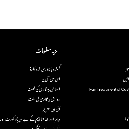
مزید معلومات
جز
گمشدہ یا چوری شدہ کارڈ
ئیں
ای سی آئی بی
Fair Treatment of Cus
اسلامی بینکاری کی لغت
روایتی بینکاری کی لغت
آئی بین جنریٹر
وڈ
دیامر اور بھاشا ڈیم کے لیے سپریم کورٹ اور 
پاکستان بناؤ سرٹیفکیٹ