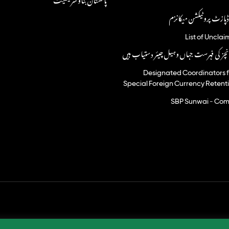
پازٹ پروٹیکشن میکانزم
List of Uncla
نچز کی فہرست جہاں وہیل چیئر دستیاب ہیں
Designated Coordinators fo
Special Foreign Currency Retent
SBP Sunwai - Comp