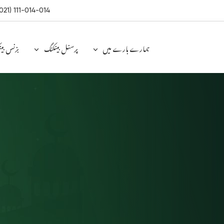
021) 111-014-014
ہمارے بارے میں
پرسنل بینکنگ
بزنس بی