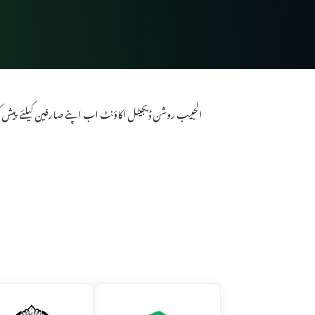
الحبیب روشن ڈیجیٹل اکاؤنٹ اب اپنے صارفین کیلئے پیش کرتا 