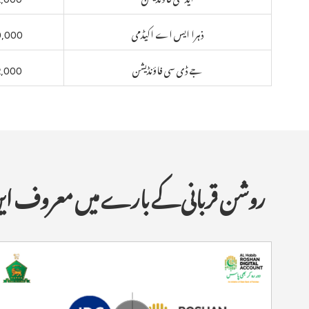
ذہرا ایس اے اکیڈمی
0,000
جے ڈی سی فاؤنڈیشن
2,000
روشن قربانی کے بارے میں معروف این جی