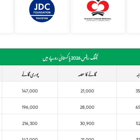
بُکنگ ریٹس 2026 پاکستانی روپے میں
بہ
گائے کا حصہ
پوری گائے
147,000
21,000
3
196,000
28,000
6
216,300
30,900
5
147,000
21,000
3