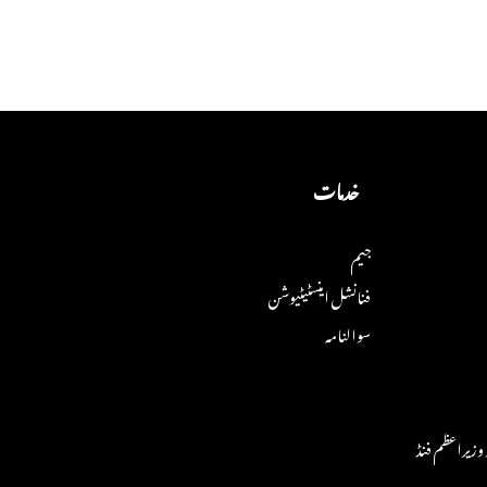
خدمات
جیم
فنانشل اینسٹیٹیوشن
سوالنامہ
وزیراعظم فنڈ