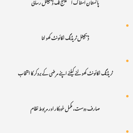
پاکستان اسٹاک ایکسچینج تک ڈیجیٹل رسائی
ڈیجیٹل ٹر یڈنگ اکائونٹ کھو لنا
ٹر یڈنگ اکائونٹ کھو لنے کیلئے اپنے مر ضی کے بروکر کا انتخاب
صارف دوست، مکمل خودکار اور مربوط نظام