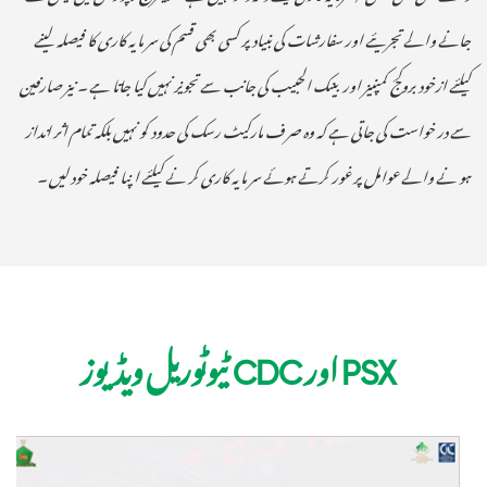
جانے والے تجزیئے اور سفارشات کی بنیاد پر کسی بھی قسم کی سر مایہ کاری کا فیصلہ لینے
کیلئے ازخود بروکج کمپنیز اور بینک الحبیب کی جانب سے تجویز نہیں کیا جاتا ہے ۔ نیز صارفین
سے در خواست کی جاتی ہے کہ وہ صر ف مارکیٹ رسک کی حدود کو نہیں بلکہ تمام اثر انداز
ہو نے والے عوامل پر غور کرتے ہوئے سر مایہ کاری کر نے کیلئے اپنا فیصلہ خود لیں ۔
PSX اور CDC ٹیوٹوریل ویڈیوز