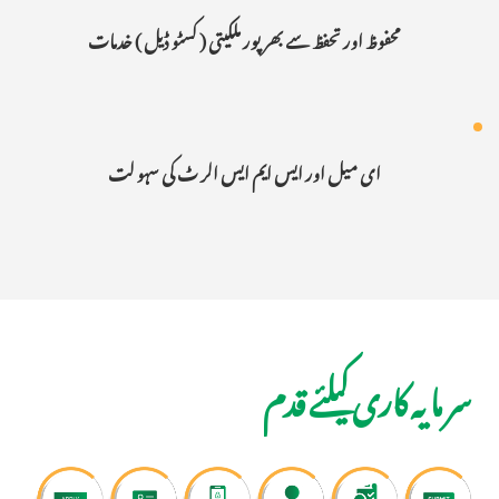
محفوظ اور تحفظ سے بھر پور ملکیتی ( کسٹو ڈیل ) خدمات
ای میل اور ایس ایم ایس الر ٹ کی سہو لت
سر مایہ کاری کیلئے قدم