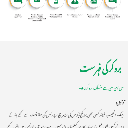
بروکر کی فہرست
سی ڈی سی سے منسلک بروکرز
توثیق:
بینک الحبیب لمیٹڈ کسی بھی بروکج ہائوس کی ریسر چ رپورٹس کی مطابقت سے کئے جانے
والے کسی بھی عمل / سرمایہ کاری کیلئے ذمہ دار نہیں ہے۔ ریسرچ رپورٹس میں پیش کئے