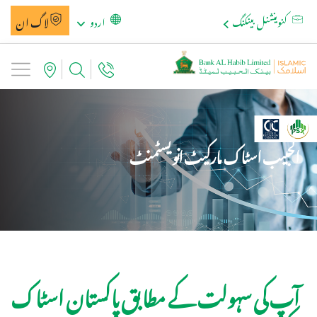
لاگ ان
کنوینشنل بینکنگ
اردو
الحبیب اسٹاک مارکیٹ انو یسٹمنٹ
آپ کی سہولت کے مطابق پاکستان اسٹاک