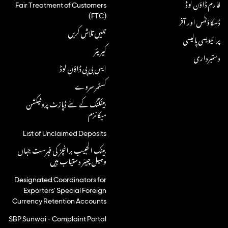
فارم ڈاؤن لوڈ
Fair Treatment of Customers
(FTC)
ڈسکاؤنٹس اور آفر
ہمیں تلاش کریں
پرائیویسی پالیسی
کیریئر
دستبرداری
ایس بی پی ڈاؤن لوڈ
کسٹمر سروے
بینکنگ کے لئے ڈپازٹ پروٹیکشن
میکانزم
List of Unclaimed Deposits
بینک الحبیب برانچز کی فہرست جہاں
وہیل چیئر دستیاب ہیں
Designated Coordinators for
Exporters' Special Foreign
Currency Retention Accounts
SBP Sunwai - Complaint Portal