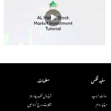
مفید لنکس
معلومات
سائٹ میپ
شیڈول آف چارجز
میڈیا روم
شکایت درج کروائیں