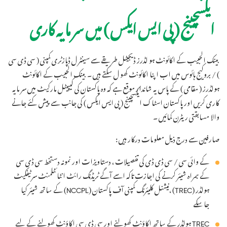
ایکسچینج ( پی ایس ایکس ) میں سر مایہ کاری
بینک الحبیب کے اکائونٹ ہو لڈرز ڈیجیٹل طریقے سے سینٹر ل ڈپازٹری کمپنی ( سی ڈی سی
) / بروکیج ہائوس میں اب اپنا اکائونٹ کھو ل سکتے ہیں ۔ بینک الحبیب کے اکائونٹ
ہولڈرز ( مقامی ) کے پاس یہ شاندار موقع ہے کہ وہ پاکستان کی کیپیٹل مارکیٹ میں سر مایہ
کاری کریں اور پاکستان اسٹاک ایکسچینج ( پی ایس ایکس ) کی جانب سے پیش کئے جانے
والا مسابقتی ریٹرن کمائیں ۔
صارفین سے درج ذیل معلومات درکار ہیں :
کے وائی سی / سی ڈی ڈی کی تفصیلات ، دستاویزات اور نمونہ دستخط سی ڈی سی
کے ہمراہ شیئر کرنے کی اجازت تاکہ اسے آگے ٹریڈنگ رائٹ انٹائٹلمنٹ سرٹیفکیٹ
ہولڈر (TREC) ،نیشنل کلیئرنگ کمپنی آف پاکستان (NCCPL) کے ساتھ شیئر کیا
جاسکے
TREC ہولڈر کے ساتھ اکاؤنٹ کھولنے اور سی ڈی سی اکاؤنٹ کھولنے کے لیے