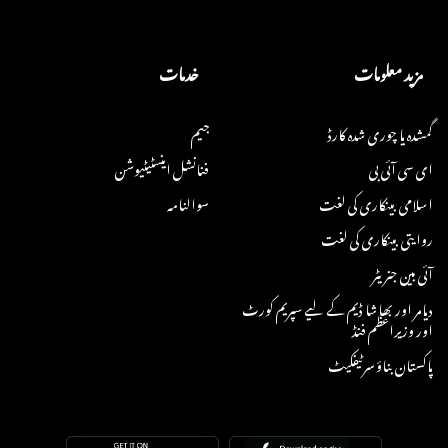
مزید معلومات
خدمات
گمشدہ یا چوری شدہ کارڈ
جیم
ای سی آئی بی
فنانشل اینسٹیٹیوشن
اسلامی بینکاری کی لغت
سوالنامہ
روایتی بینکاری کی لغت
آئی بین جنریٹر
دیامر اور بھاشا ڈیم کے لیے سپریم کورٹ
اور وزیراعظم فنڈ
پاکستان بناؤ سرٹیفکیٹ