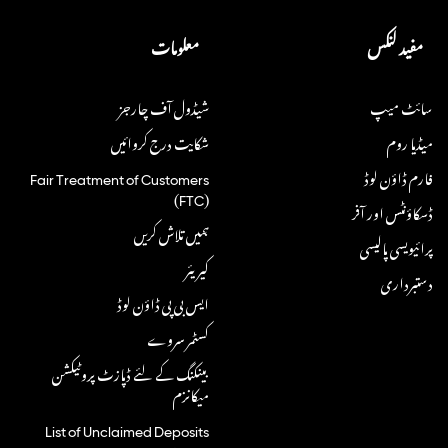
مفید لنکس
معلومات
سائٹ میپ
شیڈول آف چارجز
میڈیا روم
شکایت درج کروائیں
Fair Treatment of Customers
فارم ڈاؤن لوڈ
(FTC)
ڈسکاؤنٹس اور آفر
ہمیں تلاش کریں
پرائیویسی پالیسی
کیریئر
دستبرداری
ایس بی پی ڈاؤن لوڈ
کسٹمر سروے
بینکنگ کے لئے ڈپازٹ پروٹیکشن
میکانزم
List of Unclaimed Deposits