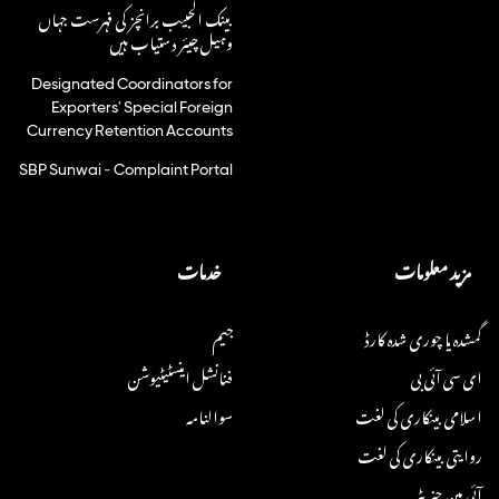
بینک الحبیب برانچز کی فہرست جہاں
وہیل چیئر دستیاب ہیں
Designated Coordinators for
Exporters' Special Foreign
Currency Retention Accounts
SBP Sunwai - Complaint Portal
مزید معلومات
خدمات
گمشدہ یا چوری شدہ کارڈ
جیم
ای سی آئی بی
فنانشل اینسٹیٹیوشن
اسلامی بینکاری کی لغت
سوالنامہ
روایتی بینکاری کی لغت
آئی بین جنریٹر