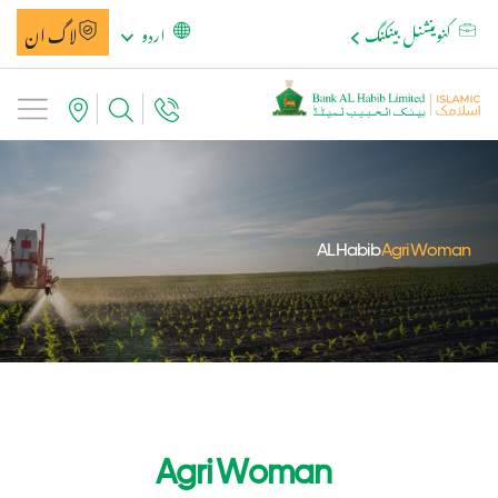
لاگ ان
کنوینشنل بینکنگ
اردو
AL Habib
Agri Woman
Agri Woman