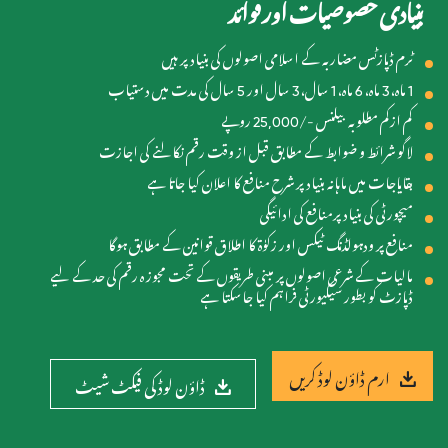
بنیادی خصوصیات اور فوائد
ٹرم ڈپازٹس مضاربہ کے اسلامی اصولوں کی بنیاد پر ہیں
1 ماہ، 3 ماہ، 6 ماہ، 1 سال، 3 سال اور 5 سال کی مدت میں دستیاب
کم ازکم مطلوبہ بیلنس -/25,000 روپے
لاگو شرائط و ضوابط کے مطابق قبل از وقت رقم نکالنے کی اجازت
بقایاجات میں ماہانہ بنیاد پر شرح منافع کا اعلان کیا جاتا ہے
میچورٹی کی بنیاد پرمنافع کی ادائیگی
منافع پر ودہولڈنگ ٹیکس اور زکوٰۃ کا اطلاق قوانین کے مطابق ہوگا
مالیات کے شرعی اصولوں پر مبنی طریقوں کے تحت مجوز ہ رقم کی حد کے لیے
ڈپازٹ کو بطور سیکیورٹی فراہم کیا جاسکتا ہے
ارم ڈاؤن لوڈ کریں
ڈاؤن لوڈ کی فیکٹ شیٹ