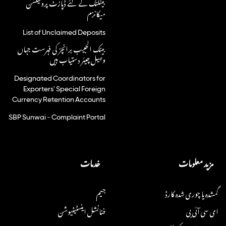
بینکنگ کے لئے ڈپازٹ پروٹیکشن
میکانزم
List of Unclaimed Deposits
بینک الحبیب برانچز کی فہرست جہاں
وہیل چیئر دستیاب ہیں
Designated Coordinators for
Exporters' Special Foreign
Currency Retention Accounts
SBP Sunwai - Complaint Portal
مزید معلومات
خدمات
گمشدہ یا چوری شدہ کارڈ
جیم
ای سی آئی بی
فنانشل اینسٹیٹیوشن