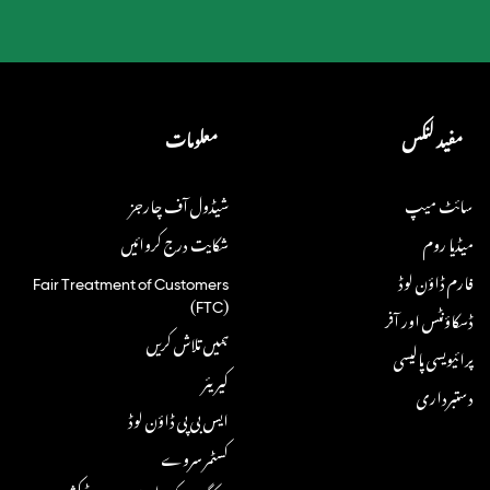
مفید لنکس
معلومات
سائٹ میپ
شیڈول آف چارجز
میڈیا روم
شکایت درج کروائیں
فارم ڈاؤن لوڈ
Fair Treatment of Customers
(FTC)
ڈسکاؤنٹس اور آفر
ہمیں تلاش کریں
پرائیویسی پالیسی
کیریئر
دستبرداری
ایس بی پی ڈاؤن لوڈ
کسٹمر سروے