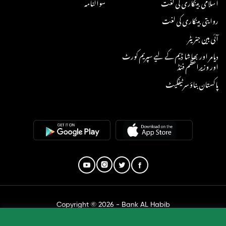
اسلامی بینکاری کی لغت
سوالنامہ
روایتی بینکاری کی لغت
آئی بین جنریٹر
دیامر اور بھاشا ڈیم کے لیے سپریم کورٹ
اور وزیراعظم فنڈ
پاکستان بناؤ سرٹیفکیٹ
Copyright © 2026 - Bank AL Habib