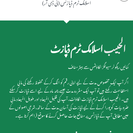
اسلامک ٹرم ڈپازٹس (ٹی ڈی آر)
الحبیب
اسلامک ٹرم ڈپازٹ
کمائیں ریگولر سیونگز اکاؤنٹس سے بہتر مناف
اگر آپ ایک مخصوص مدت کے لیے اپنی رقم کو الگ کرکے محفوظ رکھنے کی مالی
استطاعت رکھتے ہیں تو آپ ایک مقررہ مدت جیسے چھ ماہ کے لیے اسے ڈپازٹ کرسکتے
ہیں۔ الحبیب اسلامک ٹرم ڈپازٹ اکاؤنٹ، آپ کی قلیل المیعاد اور طویل المیعاد مالی
ضروریات کو پورا کرنے کے لیے ڈپازٹ کی آسان مدت کے ساتھ، شرعی اصولوں کے
عین مطابق آپ کے ڈپازٹس پر منافع جات حاصل کرنے کا موقع فراہم کرتا ہے۔