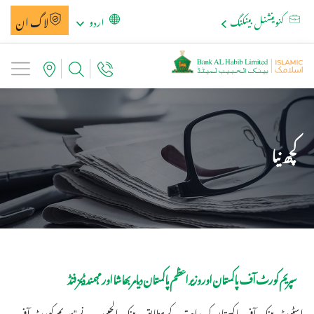
لاگ ان
کنوینشنل بینکنگ
اردو
کچھ نیا
سپریم کورٹ آف پاکستان اور وزیر اعظم پاکستان دیامر بھاشا اور مہمند ڈیمز فنڈ
اسٹیٹ بینک آف پاکستان کی ہدایت کے مطابق ، بینک الحبیب نے "سپریم کورٹ آف