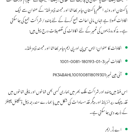
پاکستان اور وزیر اعظم پاکستان دیامر بھاشا اور مہمند ڈیمز فنڈ" کے عنوان سے ایک
اکاؤنٹ کھولا ہے جہاں مالی اعانت جمع کرنے کے لئے چندہ / شراکت جمع کی جاسکتی
ہے۔ مذکورہ ڈیموں کی تعمیر کے لئے اکاؤنٹ کی تفصیلات درج ذیل ہیں:
اکاؤنٹ کا عنوان: ایس سی پی اور پی ایم دیامر بھاشا اور مہمند ڈیمز فنڈ۔
اکاؤنٹ نمبر:
1001-0081-180193-01-3
آئی بین نمبر:
PK34BAHL1001008118019301
اس فنڈ میں چندہ اور شراکت ملک بھر میں ہماری کسی بھی شاخوں اور ذیلی شاخوں میں
نقد ، چیک ، پرائز بانڈ اور دیگر نقد مساوات کی شکل میں یا ہمارے مندرجہ ذیل ڈیجیٹل چینلز
کے ذریعہ دی جاسکتی ہے۔
اے ٹی ایم