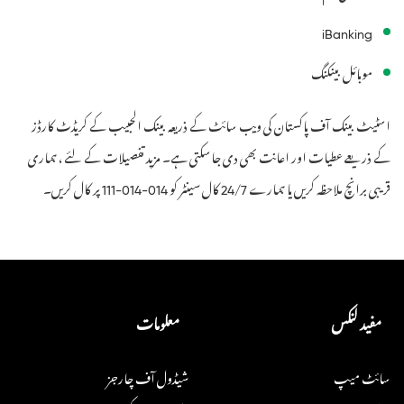
iBanking
موبائل بینکنگ
اسٹیٹ بینک آف پاکستان کی ویب سائٹ کے ذریعہ بینک الحبیب کے کریڈٹ کارڈز
کے ذریعے عطیات اور اعانت بھی دی جاسکتی ہے۔ مزید تفصیلات کے لئے ، ہماری
قریبی برانچ ملاحظہ کریں یا ہمارے
کال سینٹر کو
پر کال کریں۔
111-014-014
24/7
مفید لنکس
معلومات
سائٹ میپ
شیڈول آف چارجز