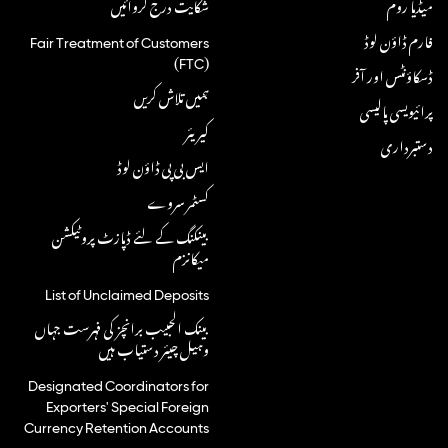
میڈیا روم
شکایت درج کروائیں
فارم ڈاؤن لوڈ
Fair Treatment of Customers
(FTC)
ڈسکاؤنٹس اور آفر
ہمیں تلاش کریں
پرائیویسی پالیسی
کیریئر
دستبرداری
ایس بی پی ڈاؤن لوڈ
کسٹمر سروے
بینکنگ کے لئے ڈپازٹ پروٹیکشن
میکانزم
List of Unclaimed Deposits
بینک الحبیب برانچز کی فہرست جہاں
وہیل چیئر دستیاب ہیں
Designated Coordinators for
Exporters' Special Foreign
Currency Retention Accounts