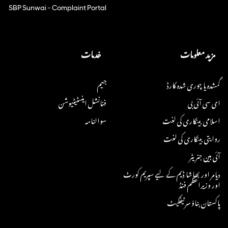
SBP Sunwai - Complaint Portal
مزید معلومات
خدمات
گمشدہ یا چوری شدہ کارڈ
جیم
ای سی آئی بی
فنانشل اینسٹیٹیوشن
اسلامی بینکاری کی لغت
سوالنامہ
روایتی بینکاری کی لغت
آئی بین جنریٹر
دیامر اور بھاشا ڈیم کے لیے سپریم کورٹ
اور وزیراعظم فنڈ
پاکستان بناؤ سرٹیفکیٹ