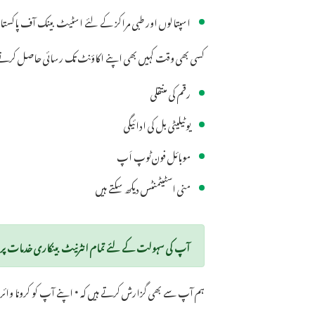
اسپتالوں اور طبی مراکز کے لئے اسٹیٹ بینک آف پاکست
کسی بھی وقت کہیں بھی اپنے اکاؤنٹ تک رسائی حاصل کرن
رقم کی منتقلی
یوٹیلیٹی بل کی ادائیگی
موبائل فون ٹوپ اَپ
منی اسٹیٹمنٹس دیکھ سکتے ہیں
آپ کی سہولت کے لئے تمام انٹرنیٹ بینکاری خدمات پر 
ہم آپ سے بھی گزارش کرتے ہیں کہ * اپنے آپ کو کرونا وائرس