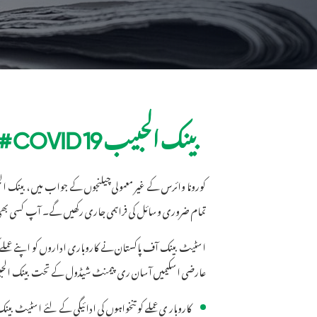
بینک الحبیب COVID 19 # سے متعلق مشورہ
کورونا وائرس کے غیر معمولی چیلنجوں کے جواب میں ، بینک الح
تمام ضروری وسائل کی فراہمی جاری رکھیں گے۔ آپ کسی بھی
اسٹیٹ بینک آف پاکستان نے کاروباری اداروں کو اپنے عملے کی
عارضی اسکیمیں آسان ری پیمنٹ شیڈول کے تحت بینک الح
کاروبار ی عملے کو تنخواہوں کی ادائیگی کے لئے اسٹیٹ 