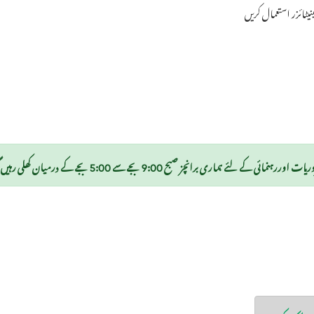
یٹائزر استعمال کریں
اری برانچز صبح 9:00 بجے سے 5:00 بجے کے درمیان کھلی رہیں گی۔