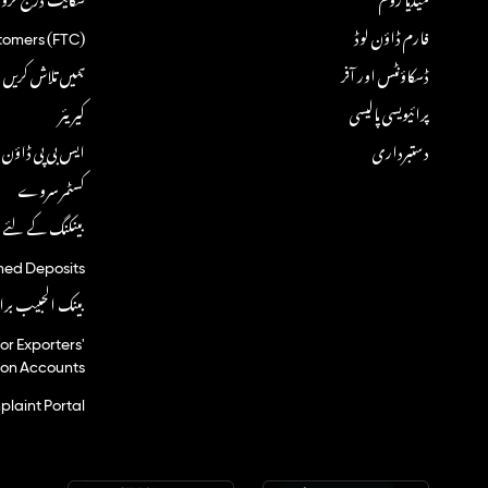
فارم ڈاؤن لوڈ
tomers (FTC)
ڈسکاؤنٹس اور آفر
ہمیں تلاش کریں
پرائیویسی پالیسی
کیریئر
دستبرداری
ایس بی پی ڈاؤن ل
کسٹمر سروے
بینکنگ کے لئے ڈ
imed Deposits
بینک الحبیب برا
r Exporters'
ion Accounts
laint Portal