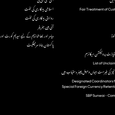
Fair Treatment of Cus
اسلامی بینکاری کی لغت
روایتی بینکاری کی لغت
آئی بین جنریٹر
وڈ
دیامر اور بھاشا ڈیم کے لیے سپریم کورٹ اور 
پاکستان بناؤ سرٹیفکیٹ
پازٹ پروٹیکشن میکانزم
List of Uncla
نچز کی فہرست جہاں وہیل چیئر دستیاب ہیں
Designated Coordinators fo
Special Foreign Currency Retent
SBP Sunwai - Comp