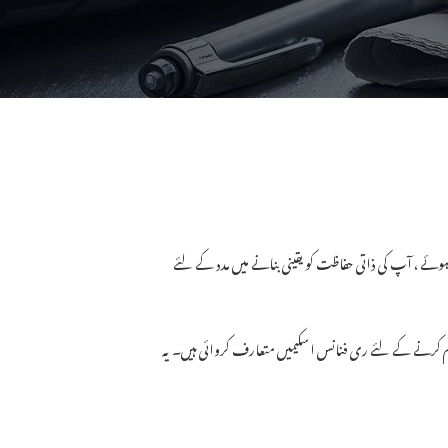
ہوئے ، آپ کی ذاتی حفاظت کو یقینی بنانے میں مدد کے لئے
اہم کرنے کے لئے ری فنانس اسکیمیں متعارف کروائی ہیں۔ یہ