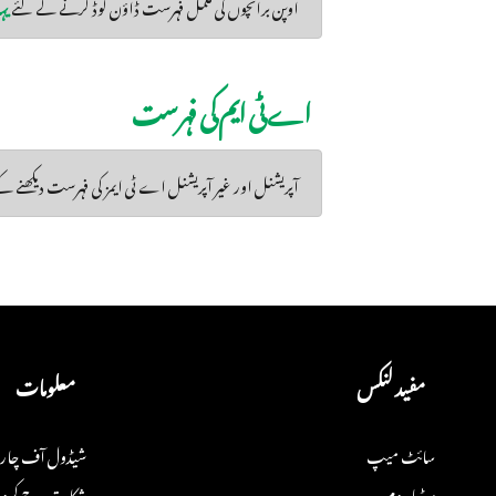
اوپن برانچوں کی مکمل فہرست ڈاؤن لوڈ کرنے کے لئے
یہ
اے ٹی ایم کی فہرست
آپریشنل اور غیر آپریشنل اے ٹی ایمز کی فہرست دیکھنے ک
مفید لنکس
معلومات
سائٹ میپ
شیڈول آف چار
میڈیا روم
شکایت درج کروا