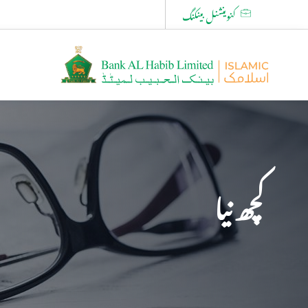
کنوینشنل بینکنگ
کچھ نیا