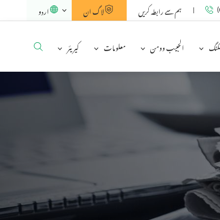
ہم سے رابطہ کریں
لاگ ان
اردو
(
نکنگ
الحبیب وومن
معلومات
کیریئر