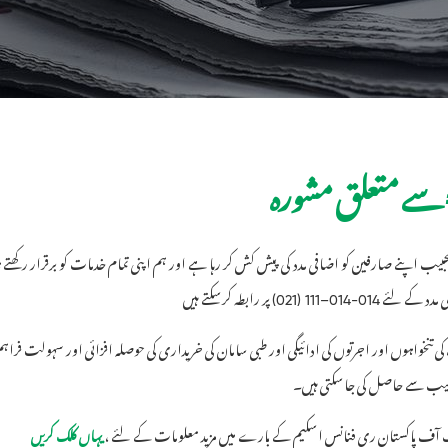
بیب اپنے صارفین کو اضافی مدد کی پیش کش کر رہا ہے اور ہم اپنی تمام خدمات کو برقرار رکھتے 
 مدد کے لئے
پر رابطہ کرسکتے ہیں
(021) 111–014-014
 تنخواہوں اور اجرتوں کی ادائیگی اور طبی سامان کی خریداری کی حوصلہ افزائی اور سہولت فر
بیب سے حاصل کی جاسکتی ہیں۔
بینک آف پاکستان ری فنانس اسکیم کے بارے میں مزید معلومات کے لئے ،
یہاں کلک کریں