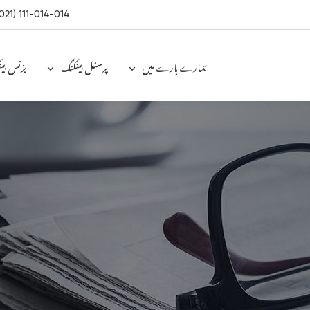
021) 111-014-014
ہمارے بارے میں
پرسنل بینکنگ
بزنس بی