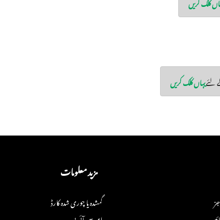
اں کلک کریں
ے لئے
یہاں کلک کریں
مزید معلومات
جز
گمشدہ یا چوری شدہ کارڈ
ئیں
ای سی آئی بی