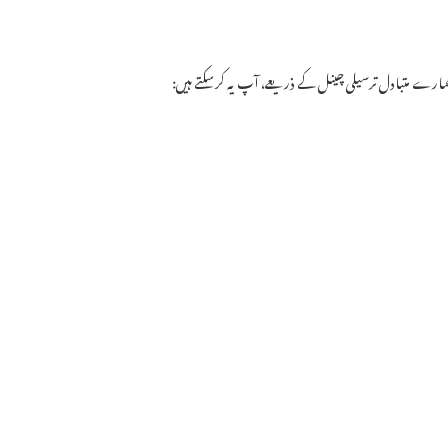
مارے متبادل ترسیلی چینل کے ذریعے، آپ یہ کرسکتے ہیں: