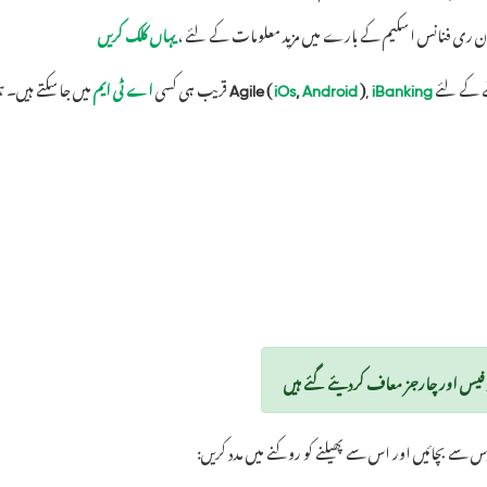
ان ری فنانس اسکیم کے بارے میں مزید معلومات کے لئے ،
یہاں کلک کریں
ے کے لئے
iBanking
,
)
Android
,
iOs
Agile (
قریب ہی کسی
اے ٹی ایم
میں جاسکتے ہیں۔ ہ
فیس اور چارجز معاف کردیئے گئے ہیں
 سے بچائیں اور اس سے پھیلنے کو روکنے میں مدد کریں: