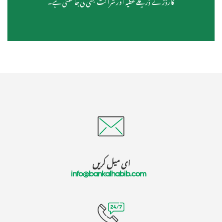
کارڈز کے ذریعے عطیہ اور شراکت بھی کی جاسکتی ہے۔
ای میل کریں
info@bankalhabib.com