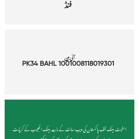
فنڈ
آئی بین
PK34 BAHL 1001008118019301
اسٹیٹ بینک آف پاکستان کی ویب سائٹ کے ذریعہ بینک الحبیب کے کریڈٹ