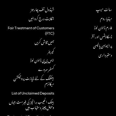
سائٹ میپ
شیڈول آف چارجز
میڈیا روم
شکایت درج کروائیں
فارم ڈاؤن لوڈ
Fair Treatment of Customers
(FTC)
ڈسکاؤنٹس اور آفر
ہمیں تلاش کریں
پرائیویسی پالیسی
کیریئر
دستبرداری
ایس بی پی ڈاؤن لوڈ
کسٹمر سروے
بینکنگ کے لئے ڈپازٹ پروٹیکشن
میکانزم
List of Unclaimed Deposits
بینک الحبیب برانچز کی فہرست جہاں
وہیل چیئر دستیاب ہیں
Designated Coordinators for