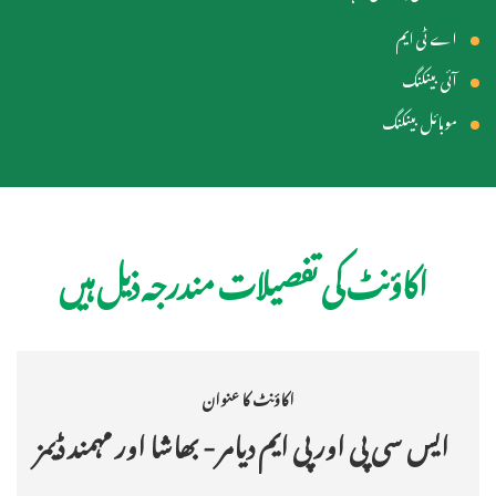
اے ٹی ایم
آئی بینکنگ
موبائل بینکنگ
اکاؤنٹ کی تفصیلات مندرجہ ذیل ہیں
اکاؤنٹ کا عنوان
ایس سی پی اور پی ایم دیامر - بھاشا اور مہمند ڈیمز