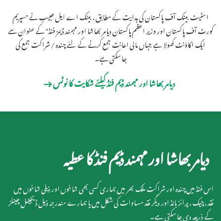
اسٹیٹ بینک آف پاکستان کی ہدایت کے مطابق ، بینک اے ایل حبیب نے "سپریم
کورٹ آف پاکستان اور وزیر اعظم پاکستان دیامر بھاشا اور مہمند ڈیمز فنڈ" کے عنوان سے
ایک اکاؤنٹ کھولا ہے جہاں مالی اعانت جمع کرنے کے لئے چندہ / شراکت جمع کی
جاسکتی ہے۔
دیامر بھاشا اور مہمند ڈیم فنڈ کیلئے شکایت کا نوٹس
دیامر بھاشا اور مہمند ڈیم فنڈ کا عطیہ
اس فنڈ میں چندہ اور شراکت ملک بھر میں ہماری کسی بھی شاخوں اور ذیلی شاخوں میں
نقد ، چیک ، پرائز بانڈ اور دیگر نقد مساوات کی شکل میں یا ہمارے مندرجہ ذیل ڈیجیٹل چینلز
کے ذریعہ دی جاسکتی ہے۔