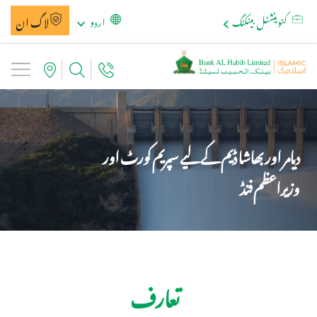
لاگ ان
کنوینشنل بینکنگ
اردو
دیامر اور بھاشا ڈیم کے لیے سپریم کورٹ اور
وزیراعظم فنڈ
تعارف