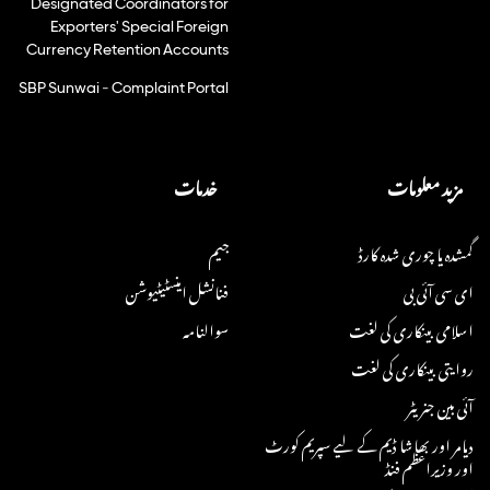
Exporters' Special Foreign
Currency Retention Accounts
SBP Sunwai - Complaint Portal
مزید معلومات
خدمات
گمشدہ یا چوری شدہ کارڈ
جیم
ای سی آئی بی
فنانشل اینسٹیٹیوشن
اسلامی بینکاری کی لغت
سوالنامہ
روایتی بینکاری کی لغت
آئی بین جنریٹر
دیامر اور بھاشا ڈیم کے لیے سپریم کورٹ
اور وزیراعظم فنڈ