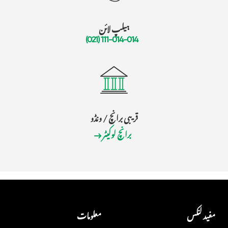
ہیلپ لائن
(021) 111-014-014
قریبی برانچ / ونڈو
برانچ لوکیٹر
مفید لنکس
معلومات